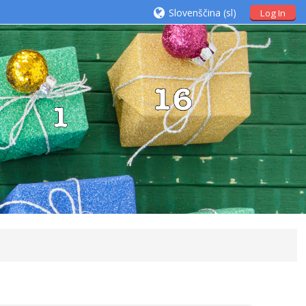
Slovenščina ‎(sl)‎
Log In