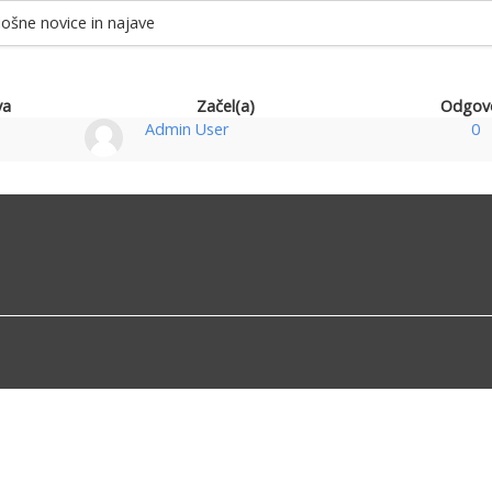
lošne novice in najave
va
Začel(a)
Odgov
Admin User
0