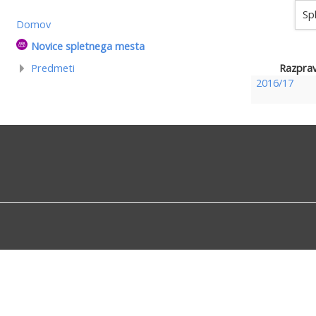
Sp
Domov
Novice spletnega mesta
Razpra
Predmeti
2016/17